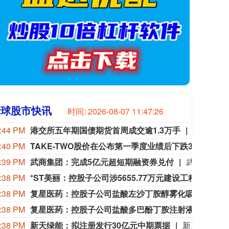
全球股市快讯
时间:
2026-08-07 11:47:28
:44 PM
港交所五年期国债期货首周成交逾1.3万手
港交所推
:40 PM
TAKE-TWO股价在公布第一季度业绩后下跌3.2%。
TAK
:39 PM
武商集团：完成5亿元超短期融资券兑付
武商集团公告称，公司于2025年11月11日发行“25武商SCP003”超短期融资券，发行金额5亿元，期限270天，票面利率1.75%，到期兑付日为2026年8月9日。公司已按期完成该融资券兑付，相关情况可查阅中国货币网、上海清算所。
:38 PM
*ST美丽：控股子公司涉5655.77万元建设工程分包合同纠纷
*S
:38 PM
复星医药：控股子公司盐酸左沙丁胺醇雾化吸入溶液获注册批准
复星
:38 PM
复星医药：控股子公司盐酸多巴酚丁胺注射液获注册批准
复星
:38 PM
新天绿能：拟注册发行30亿元中期票据
新天绿能公告称，公司拟申请注册发行总额30亿元的中期票据，期限不超5年，资金用于项目建设支出、偿债、补流等。发行按面值，利率依簿记建档结果确定，发行对象为全国银行间债券市场机构投资者，不设担保。本次注册发行已获董事会通过，报中国银行间市场交易商协会获准注册后方可实施，最终方案以协会注册通知书为准。