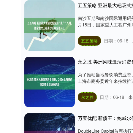
五五策略 亚洲最大耙吸式
南沙五期和南沙国际通用码头
月15日，国家重大工程广州港
日期：06-18
五五策略
永之胜 美洲风味激活消费
为了推动当地餐饮消费业态
上海市商务委近年来持续推进特
日期：06-18
来
永之胜
万宝优配 新债王：鲍威
DoubleLine Capital