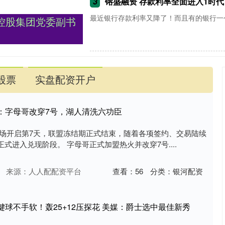
3
镕盛融资 存款利率全面进入1时代
最近银行存款利率又降了！而且有的银行一个月
控股集团党委副书
股票
实盘配资开户
：字母哥改穿7号，湖人清洗六功臣
自由市场开启第7天，联盟冻结期正式结束，随着各项签约、交易陆续
式进入兑现阶段。 字母哥正式加盟热火并改穿7号....
来源：人人配配资平台
查看：
56
分类：
银河配资
键球不手软！轰25+12压探花 美媒：爵士选中最佳新秀