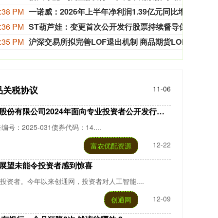
:38 PM
一诺威：2026年上半年净利润1.39亿元同比增23.72%
一诺威
:36 PM
ST葫芦娃：变更首次公开发行股票持续督导保荐代表人
ST
:35 PM
沪深交易所拟完善LOF退出机制 商品期货LOF、QDII LOF最晚2027年底终止上市
沪深交
品关税协议
11-06
4年面向专业投资者公开发行公司债券（第一期）（品种二）2025年付息公告
：2025-031债券代码：14....
12-22
富农优配资源
景展望未能令投资者感到惊喜
投资者。今年以来创通网，投资者对人工智能....
12-09
创通网