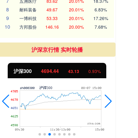
7
五洲医疗
83.62
20.01%
18.37%
8
耐科装备
49.67
20.01%
6.83%
9
一博科技
53.33
20.01%
17.26%
10
方邦股份
146.16
20.00%
7.68%
沪深京行情 实时轮播
北证50
1134.24
创
11.37
1.01%