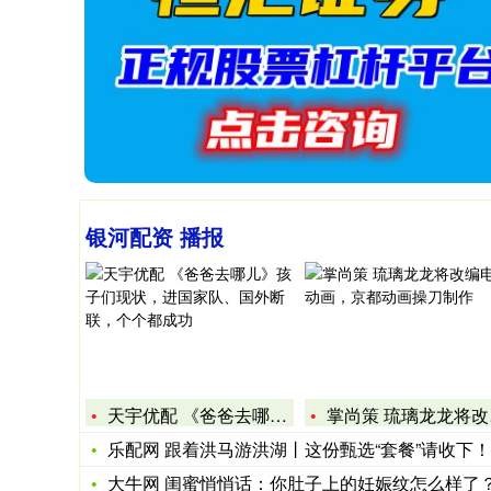
银河配资 播报
天宇优配 《爸爸去哪儿》孩子们现状，进国家队、国外断联，个
掌尚策 琉璃龙龙将改编电视动画，京都动画操刀制作
乐配网 跟着洪马游洪湖丨这份甄选“套餐”请收下！
大牛网 闺蜜悄悄话：你肚子上的妊娠纹怎么样了