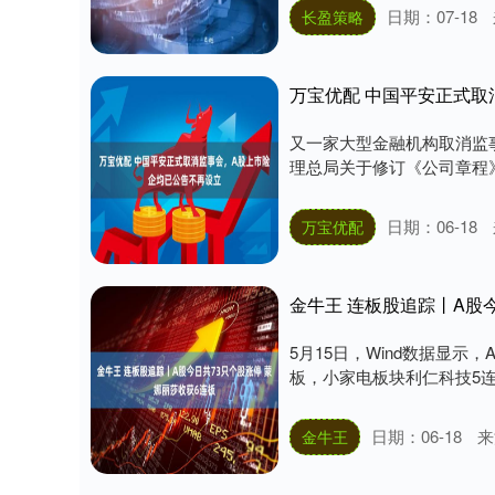
日期：07-18
长盈策略
万宝优配 中国平安正式取
又一家大型金融机构取消监事
理总局关于修订《公司章程》的
日期：06-18
万宝优配
金牛王 连板股追踪丨A股
5月15日，Wind数据显示
板，小家电板块利仁科技5连板
日期：06-18
来
金牛王