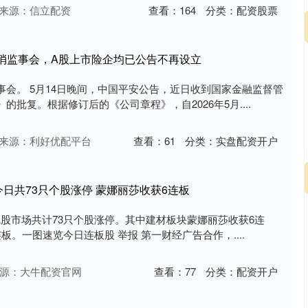
来源：信立配资
查看：
164
分类：
配资股票
消监事会，A股上市险企均已公告不再设立
会。 5月14日晚间，中国平安公告，近日收到国家金融监督管
批复。根据修订后的《公司章程》，自2026年5月....
来源：利好优配平台
查看：
61
分类：
实盘配资开户
今日共73只个股涨停 蒙娜丽莎收获6连板
，A股市场共计73只个股涨停。其中建材板块蒙娜丽莎收获6连
。一图速览今日连板股 举报 第一财经广告合作，....
源：大牛配资官网
查看：
77
分类：
配资开户