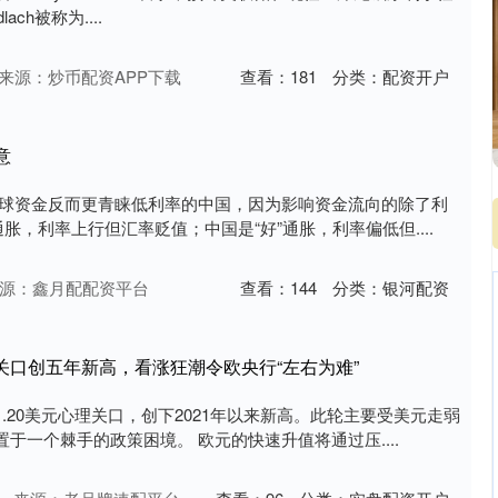
ch被称为....
来源：炒币配资APP下载
查看：
181
分类：
配资开户
意
全球资金反而更青睐低利率的中国，因为影响资金流向的除了利
胀，利率上行但汇率贬值；中国是“好”通胀，利率偏低但....
源：鑫月配配资平台
查看：
144
分类：
银河配资
0关口创五年新高，看涨狂潮令欧央行“左右为难”
.20美元心理关口，创下2021年以来新高。此轮主要受美元走弱
于一个棘手的政策困境。 欧元的快速升值将通过压....