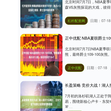
北京时间7月7日，NBA夏季
森VS灰熊探花的大戏，彼得
日期：07-18
杠杆配资网
正中优配 NBA夏联爵士10
北京时间7月7日NBA夏季联
熊，最终爵士109-100灰熊。
深证成指
14311.01
.68
1.02%
200.89
1
日期：07-18
正中优配
长盈策略 竞价大战！湖
7月初的洛杉矶湖人正处于
易，围绕新核心卢卡・东契
罗....