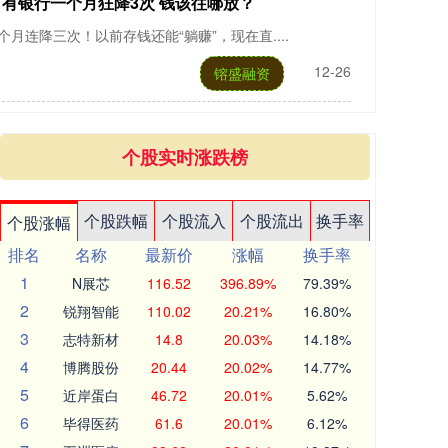
 有银行一个月狂降3次 钱该往哪放？
连降三次！以前存钱还能“躺赚”，现在直....
12-26
镕盛融资
个股实时涨跌榜
个股跌幅
个股流入
个股流出
换手率
个股涨幅
排名
名称
最新价
涨幅
换手率
1
N展芯
116.52
396.89%
79.39%
2
锐翔智能
110.02
20.21%
16.80%
3
志特新材
14.8
20.03%
14.18%
4
博腾股份
20.44
20.02%
14.77%
5
近岸蛋白
46.72
20.01%
5.62%
6
毕得医药
61.6
20.01%
6.12%