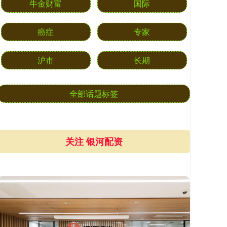
牛金财富
国际
癌症
专家
沪市
长期
全部话题标签
关注 银河配资