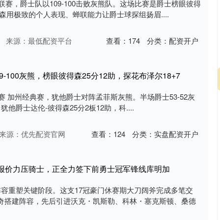
联赛，爵士队以109-100击败灰熊队。这场比赛是爵士榜眼彼得
森用极致的个人表现、蝉联能力让爵士球探组扬眉....
来源：最低配资平台
查看：
174
分类：
配资开户
9-100灰熊，榜眼彼得森25分12助，探花布泽尔18+7
赛 加州经典赛，犹他爵士对阵孟菲斯灰熊。半场爵士53-52灰
犹他爵士达伦-彼得森25分2板12助，科....
沪深300
4694.44
.42%
43.13
0.93%
来源：优先配资官网
查看：
124
分类：
实盘配资开户
人报价力压骑士，正全力签下前勇士冠军锋线库明加
阵容重塑关键阶段。这支17冠豪门休赛期大刀阔斧完成多笔交
奇搭建阵容，先后引进沃克・凯斯勒、科林・塞克斯顿、桑德