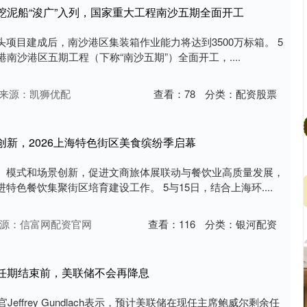
挖泥船“浚广”入列，国家重大工程南沙五期全面开工
项目建成后，南沙港区集装箱作业能力将达到3500万标箱。 5
南沙港区五期工程（下称“南沙五期”）全面开工，....
来源：凯狮优配
查看：
78
分类：
配资股票
创新，2026上海特色街区美食缤纷季启幕
、模式和场景创新，促进文商旅体展联动与餐饮业高质量发展，
色餐饮集聚街区培育建设工作。 5与15日，结合上海环....
源：信富网配资官网
查看：
116
分类：
银河配资
尔任期结束前，美联储不会再降息
首席执行官Jeffrey Gundlach表示，预计美联储在现任主席鲍威尔剩余任