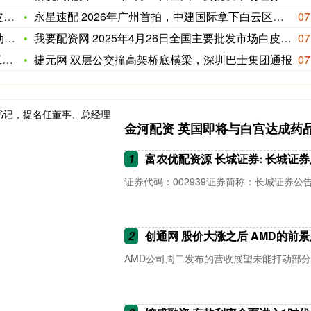
格
永星速配 2026年广州首拍，中建国际拿下白云区太和镇安置房
07
击
我要配资网 2025年4月26日全国主要批发市场白皮鸡蛋价格
07
纠
捷元网 双层公交撞高架桥底横梁，深圳巴士集团通报
07
金河配资 英国即将与白宫达成药
1
富农优配资源 长城证券: 长城证券股份有限公司202
证券代码：002939证券简称：长城证券公告编号
2
创通网 股价大涨之后 AMD的前
AMD公司周二发布的营收展望未能打动部分