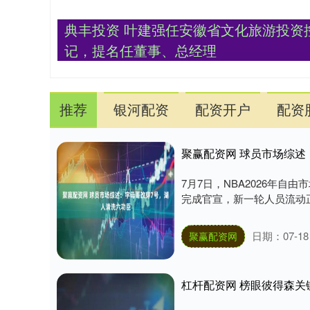
典丰投资 叶建强任安徽省文化旅游投资
记，提名任董事、总经理
推荐
银河配资
配资开户
配资
聚赢配资网 球员市场综述
7月7日，NBA2026年
完成官宣，新一轮人员流动正
日期：07-18
聚赢配资网
杠杆配资网 榜眼彼得森关