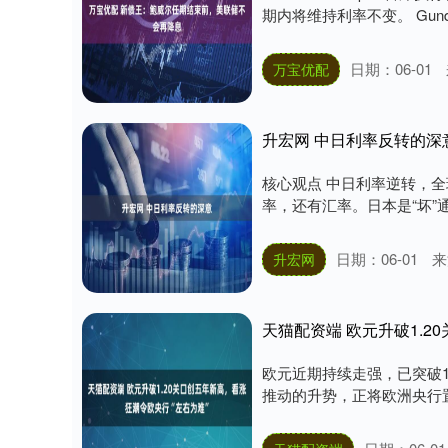
期内将维持利率不变。 Gundla
日期：06-01
万宝优配
升宏网 中日利率反转的深
核心观点 中日利率逆转，
率，还有汇率。日本是“坏”通
日期：06-01
来
升宏网
天猫配资端 欧元升破1.2
欧元近期持续走强，已突破1
推动的升势，正将欧洲央行置